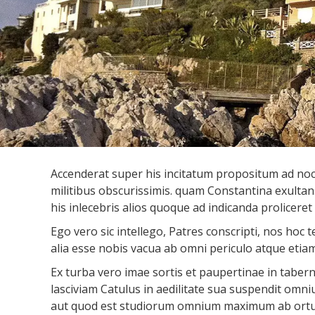
Accenderat super his incitatum propositum ad noce
militibus obscurissimis. quam Constantina exultan
his inlecebris alios quoque ad indicanda proliceret
Ego vero sic intellego, Patres conscripti, nos ho
alia esse nobis vacua ab omni periculo atque etiam
Ex turba vero imae sortis et paupertinae in tabern
lasciviam Catulus in aedilitate sua suspendit omni
aut quod est studiorum omnium maximum ab ortu lu