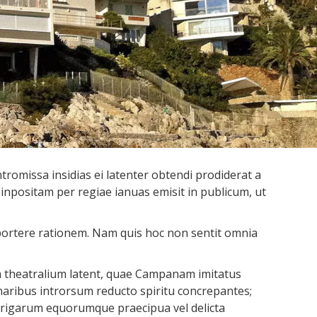
romissa insidias ei latenter obtendi prodiderat a
inpositam per regiae ianuas emisit in publicum, ut
oportere rationem. Nam quis hoc non sentit omnia
rum theatralium latent, quae Campanam imitatus
 naribus introrsum reducto spiritu concrepantes;
urigarum equorumque praecipua vel delicta