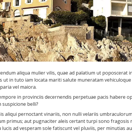
ndum aliqua mulier vilis, quae ad palatium ut poposcerat int
s ut in tuto iam locata mariti salute muneratam vehiculoque 
 paria vel maiora.
c tempore in provinciis decernendis perpetuae pacis habere 
 suspicione belli?
is aliqui pernoctant vinariis, non nulli velariis umbraculo
um primus; aut pugnaciter aleis certant turpi sono fragosis
cis ad vesperam sole fatiscunt vel pluviis, per minutias a