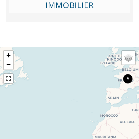
IMMOBILIER
+
−
6