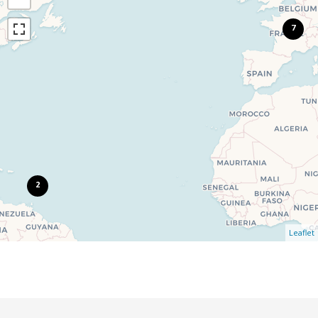
7
2
Leaflet