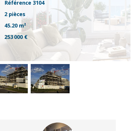
Référence
3104
2 pièces
45.20
m²
253 000 €