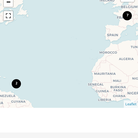
−
7
2
Leaflet