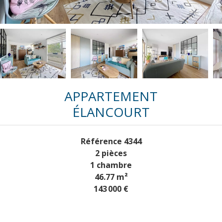
APPARTEMENT
ÉLANCOURT
Référence
4344
2 pièces
1 chambre
46.77
m²
143 000 €