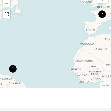
−
7
2
Leaflet