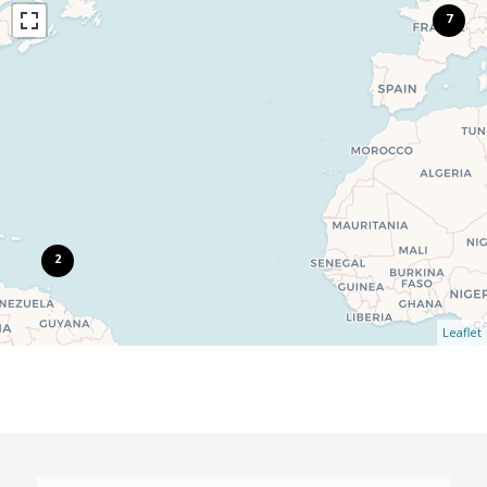
7
2
Leaflet