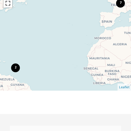
7
2
Leaflet