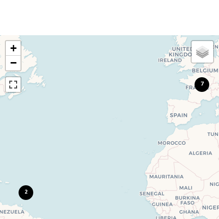
+
−
7
2