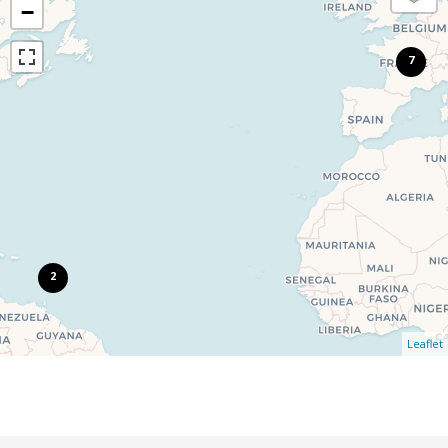
−
7
2
Leaflet