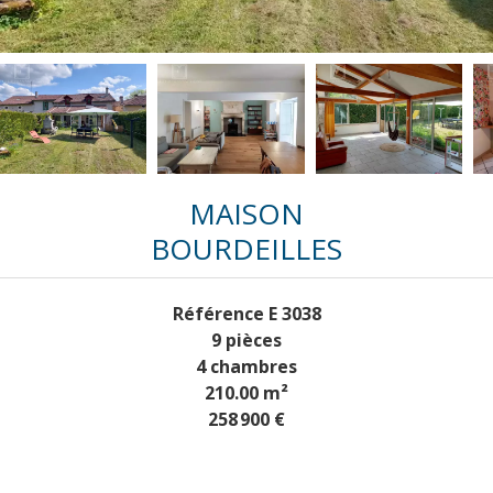
MAISON
BOURDEILLES
Référence
E 3038
9 pièces
4 chambres
210.00
m²
258 900 €