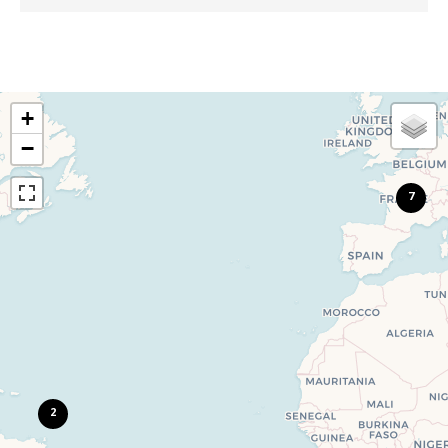
+
−
7
2