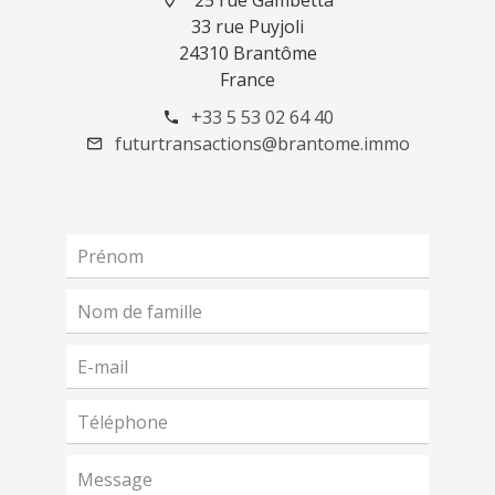
25 rue Gambetta
33 rue Puyjoli
24310 Brantôme
France
+33 5 53 02 64 40
futurtransactions@brantome.immo