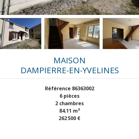
MAISON
DAMPIERRE-EN-YVELINES
Référence
86363002
6 pièces
2 chambres
84.11
m²
262 500 €