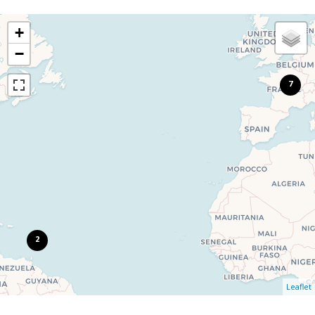
+
−
7
2
Leaflet