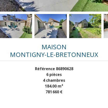
MAISON
MONTIGNY-LE-BRETONNEUX
Référence
86890628
6 pièces
4 chambres
184.00
m²
781 660 €