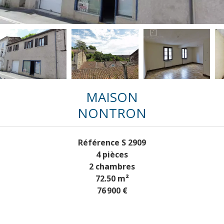
MAISON
NONTRON
Référence
S 2909
4 pièces
2 chambres
72.50
m²
76 900 €