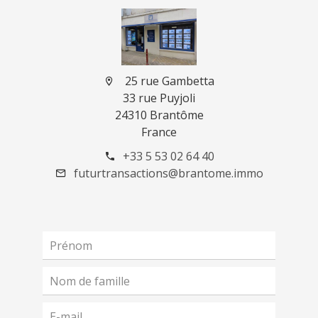
25 rue Gambetta
33 rue Puyjoli
24310 Brantôme
France
+33 5 53 02 64 40
futurtransactions@brantome.immo