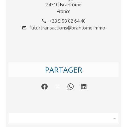
24310 Brantôme
France
+33 5 53 02 64 40
futurtransactions@brantome.immo
PARTAGER