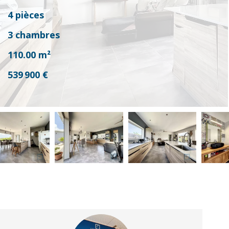
4 pièces
3 chambres
110.00
m²
539 900 €