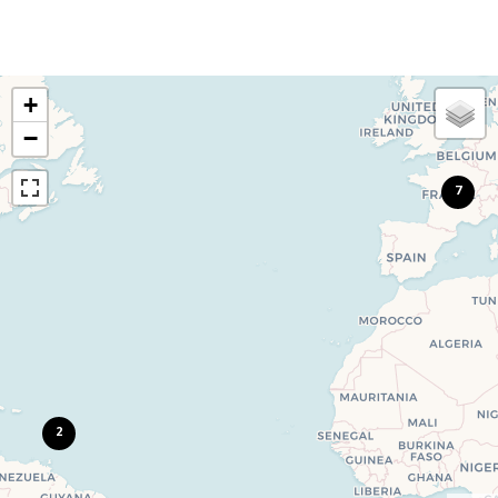
+
−
7
2