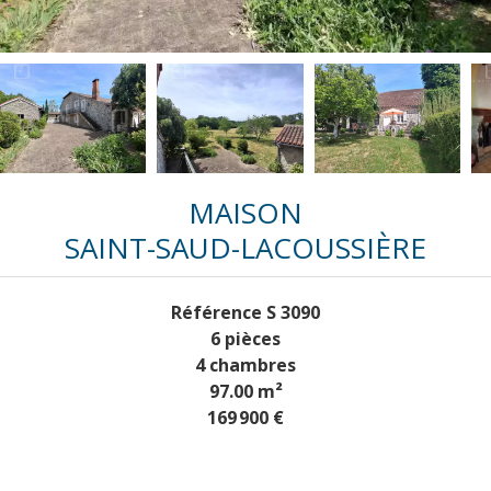
MAISON
SAINT-SAUD-LACOUSSIÈRE
Référence
S 3090
6 pièces
4 chambres
97.00
m²
169 900 €