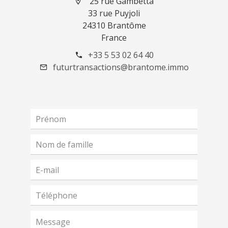
25 rue Gambetta
33 rue Puyjoli
24310 Brantôme
France
+33 5 53 02 64 40
futurtransactions@brantome.immo