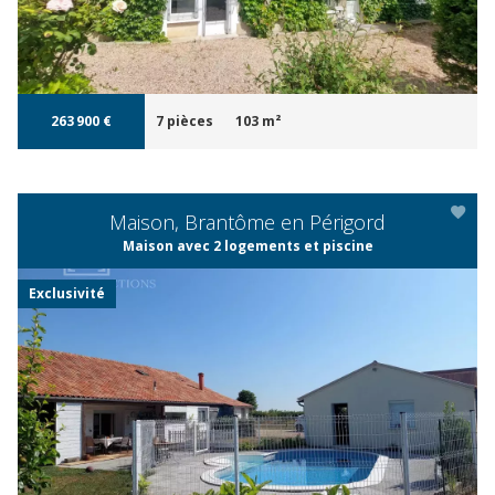
263 900 €
7 pièces
103 m²
Maison, Brantôme en Périgord
Maison avec 2 logements et piscine
Exclusivité
APERÇU