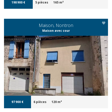
198 900 €
5 pièces
165 m²
Maison, Nontron
Maison avec cour
APERÇU
97 900 €
6 pièces
120 m²