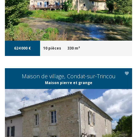
APERÇU
624 000 €
10 pièces
330 m²
Maison de village, Condat-sur-Trincou
Maison pierre et grange
APERÇU