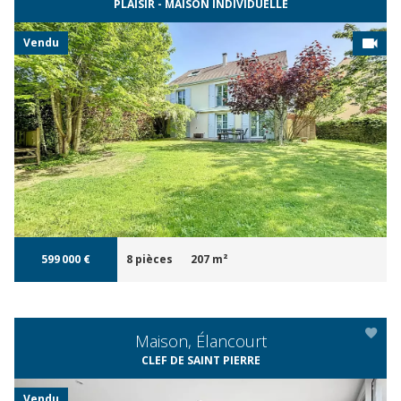
PLAISIR - MAISON INDIVIDUELLE
Vendu
APERÇU
599 000 €
8 pièces
207 m²
Maison, Élancourt
CLEF DE SAINT PIERRE
Vendu