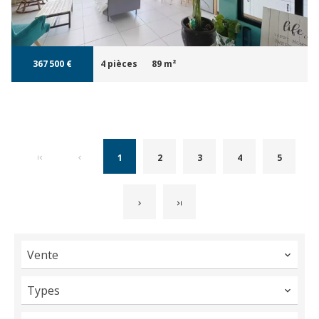
367 500 €
4 pièces
89 m²
1
2
3
4
5
Vente
Types