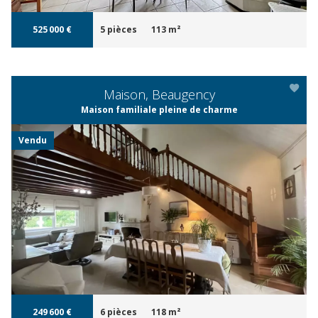
525 000 €
5 pièces
113 m²
Maison, Beaugency
Maison familiale pleine de charme
Vendu
APERÇU
249 600 €
6 pièces
118 m²