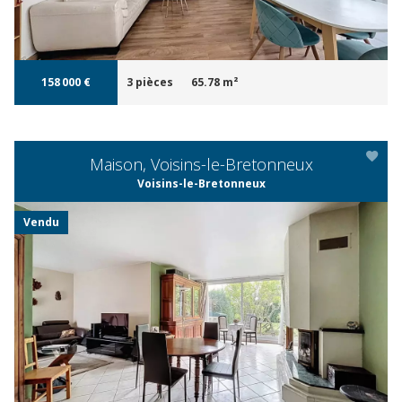
158 000 €
3 pièces
65.78 m²
Maison, Voisins-le-Bretonneux
Voisins-le-Bretonneux
Vendu
APERÇU