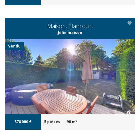
Maison, Élancourt
Jolie maison
Vendu
APERÇU
378 000 €
5 pièces
90 m²