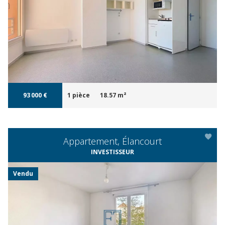
APERÇU
93 000 €
1 pièce
18.57 m²
Appartement, Élancourt
INVESTISSEUR
Vendu
APERÇU