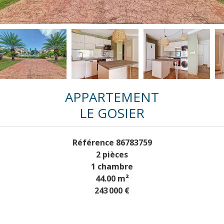
APPARTEMENT
LE GOSIER
Référence
86783759
2 pièces
1 chambre
44.00
m²
243 000 €