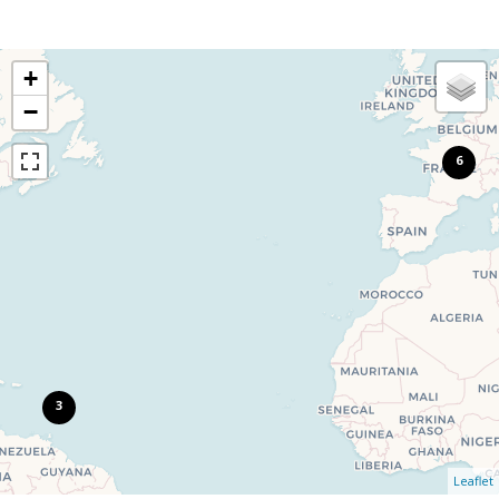
+
−
6
3
Leaflet