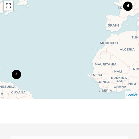
6
3
Leaflet