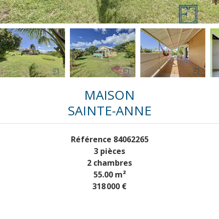
MAISON
SAINTE-ANNE
Référence
84062265
3 pièces
2 chambres
55.00
m²
318 000 €